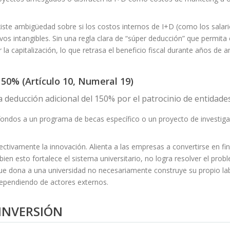
iste ambigüedad sobre si los costos internos de I+D (como los salari
os intangibles. Sin una regla clara de “súper deducción” que permita
 capitalización, lo que retrasa el beneficio fiscal durante años de 
150% (Artículo 10, Numeral 19)
a deducción adicional del 150% por el patrocinio de entidades 
ndos a un programa de becas específico o un proyecto de investigac
ivamente la innovación. Alienta a las empresas a convertirse en fina
i bien esto fortalece el sistema universitario, no logra resolver el pro
e dona a una universidad no necesariamente construye su propio lab
dependiendo de actores externos.
 INVERSIÓN