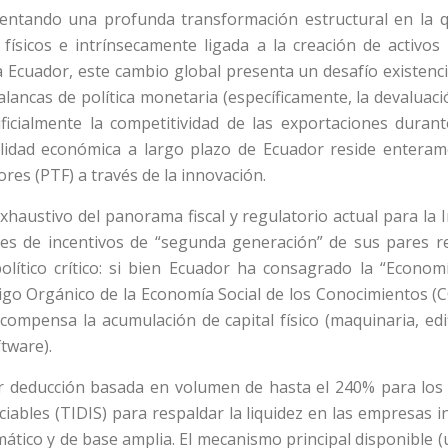
ntando una profunda transformación estructural en la q
físicos e intrínsecamente ligada a la creación de activos 
a Ecuador, este cambio global presenta un desafío existenc
palancas de política monetaria (específicamente, la devaluac
ficialmente la competitividad de las exportaciones durante
bilidad económica a largo plazo de Ecuador reside enteram
res (PTF) a través de la innovación.
haustivo del panorama fiscal y regulatorio actual para la I
es de incentivos de “segunda generación” de sus pares re
o político crítico: si bien Ecuador ha consagrado la “Econo
ódigo Orgánico de la Economía Social de los Conocimientos (
compensa la acumulación de capital físico (maquinaria, edi
ftware).
er deducción basada en volumen de hasta el 240% para los 
gociables (TIDIS) para respaldar la liquidez en las empresas
mático y de base amplia. El mecanismo principal disponible 