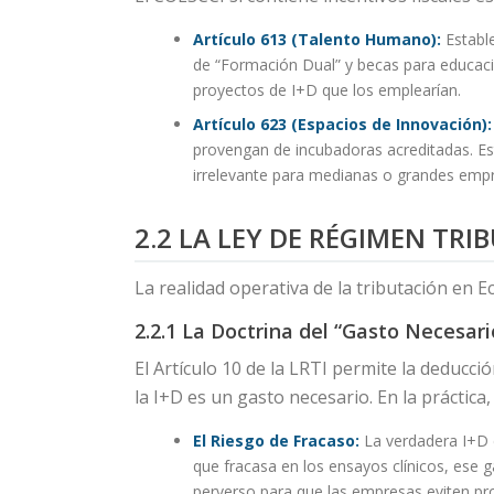
Artículo 613 (Talento Humano):
Estable
de “Formación Dual” y becas para educación
proyectos de I+D que los emplearían.
Artículo 623 (Espacios de Innovación):
provengan de incubadoras acreditadas. Este
irrelevante para medianas o grandes empr
2.2 LA LEY DE RÉGIMEN TRI
La realidad operativa de la tributación en E
2.2.1 La Doctrina del “Gasto Necesario
El Artículo 10 de la LRTI permite la deducc
la I+D es un gasto necesario. En la práctica,
El Riesgo de Fracaso:
La verdadera I+D c
que fracasa en los ensayos clínicos, ese 
perverso para que las empresas eviten pro