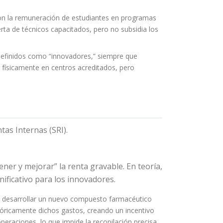
con la remuneración de estudiantes en programas
rta de técnicos capacitados, pero no subsidia los
 definidos como “innovadores,” siempre que
s físicamente en centros acreditados, pero
tas Internas (SRI).
ner y mejorar” la renta gravable. En teoría,
gnificativo para los innovadores.
en desarrollar un nuevo compuesto farmacéutico
tóricamente dichos gastos, creando un incentivo
eraciones, lo que impide la recopilación precisa