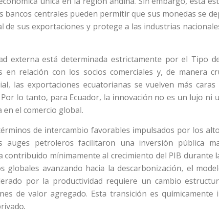
económica única en la región andina. Sin embargo, esta est
los bancos centrales pueden permitir que sus monedas se de
l de sus exportaciones y protege a las industrias nacionale
dad externa está determinada estrictamente por el Tipo d
s en relación con los socios comerciales y, de manera cru
ial, las exportaciones ecuatorianas se vuelven más cara
Por lo tanto, para Ecuador, la innovación no es un lujo ni un
 en el comercio global.
érminos de intercambio favorables impulsados por los alt
s auges petroleros facilitaron una inversión pública m
ha contribuido mínimamente al crecimiento del PIB durante 
os globales avanzando hacia la descarbonización, el model
derado por la productividad requiere un cambio estructur
nes de valor agregado. Esta transición es químicamente 
privado.