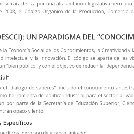
or se caracteriza por una alta ambición legislativa pero un
 de 2008, el Código Orgánico de la Producción, Comercio e
COESCCI): UN PARADIGMA DEL “CONOCI
la Economía Social de los Conocimientos, la Creatividad y la
d intelectual y la innovación. El código se aparta de las vi
 “bien público” y con el objetivo de reducir la “dependencia
ial”
y el “diálogo de saberes” (incluido el conocimiento ancestra
como herramienta de política industrial para el sector priva
ón por parte de la Secretaría de Educación Superior, Cienc
tran opaco y lento.
s Específicos
pecíficos, pero son de alcance limitado: