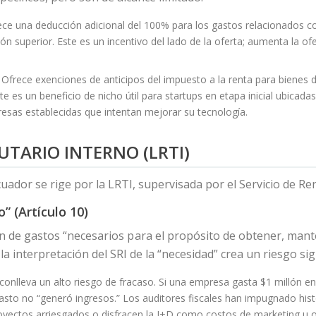
ce una deducción adicional del 100% para los gastos relacionados 
 superior. Este es un incentivo del lado de la oferta; aumenta la ofe
Ofrece exenciones de anticipos del impuesto a la renta para bienes
 es un beneficio de nicho útil para startups en etapa inicial ubicada
esas establecidas que intentan mejorar su tecnología.
BUTARIO INTERNO (LRTI)
cuador se rige por la LRTI, supervisada por el Servicio de Ren
” (Artículo 10)
ión de gastos “necesarios para el propósito de obtener, mante
 la interpretación del SRI de la “necesidad” crea un riesgo si
onlleva un alto riesgo de fracaso. Si una empresa gasta $1 millón 
gasto no “generó ingresos.” Los auditores fiscales han impugnado his
yectos arriesgados o disfracen la I+D como costos de marketing u op