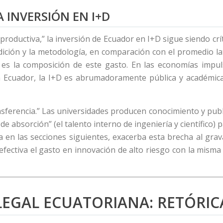
A INVERSIÓN EN I+D
 productiva,” la inversión de Ecuador en I+D sigue siendo crí
ición y la metodología, en comparación con el promedio la
 la composición de este gasto. En las economías impuls
n Ecuador, la I+D es abrumadoramente pública y académica,
sferencia.” Las universidades producen conocimiento y publi
d de absorción” (el talento interno de ingeniería y científico
la en las secciones siguientes, exacerba esta brecha al grav
fectiva el gasto en innovación de alto riesgo con la misma i
LEGAL ECUATORIANA: RETÓRICA